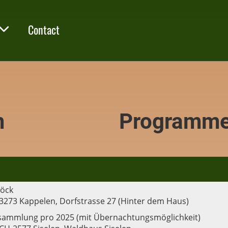
Contact
m
Programme
Höck
 3273 Kappelen, Dorfstrasse 27 (Hinter dem Haus)
sammlung pro 2025 (mit Übernachtungsmöglichkeit)