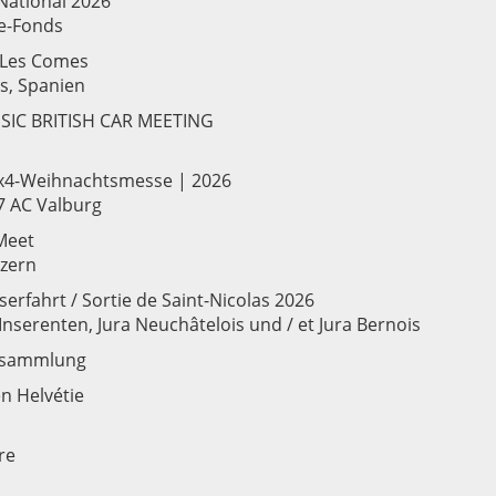
National 2026
e-Fonds
 Les Comes
s, Spanien
SIC BRITISH CAR MEETING
x4-Weihnachtsmesse | 2026
7 AC Valburg
Meet
uzern
erfahrt / Sortie de Saint-Nicolas 2026
 Inserenten, Jura Neuchâtelois und / et Jura Bernois
rsammlung
en Helvétie
re