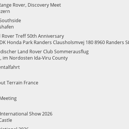
Range Rover, Discovery Meet
uzern
Southside
hshafen
 Rover Treff 50th Anniversary
, DK Honda Park Randers Clausholsmvej 180 8960 Randers S
ndischer Land Rover Club Sommerausflug
d, im Nordosten Ida-Viru County
ntalfahrt
out Terrain France
 Meeting
International Show 2026
Castle