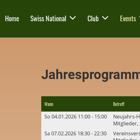
Home
Swiss National
Club
Events
Jahresprogram
Wann
Betreff
So 04.01.2026 11:00 - 15:00
Neujahrs-
Mitglieder,
Sa 07.02.2026 18:30 - 22:30
Vereinsver