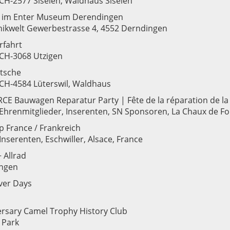
 CH-2577 Siselen, Waldhaus Siselen
 im Enter Museum Derendingen
nikwelt Gewerbestrasse 4, 4552 Derndingen
rfahrt
 CH-3068 Utzigen
ütsche
 CH-4584 Lüterswil, Waldhaus
CE Bauwagen Reparatur Party | Fête de la réparation de la 
 Ehrenmitglieder, Inserenten, SN Sponsoren, La Chaux de F
ip France / Frankreich
 Inserenten, Eschwiller, Alsace, France
 Allrad
ingen
ver Days
ersary Camel Trophy History Club
Park